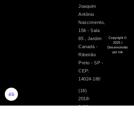
Joaquim
Antônio
Nascimento,
156 - Sala
85 , Jardim
Copyright ©
2025 |
Canadá -
Desenvolvido
por Ink
Ribeirão
Preto - SP -
CEP:
14024-180
(16)
2018-
2432
contato@lgpd2u.com.br
Contact
LinkedIn