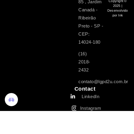
85 , Jardim
Copyright ©
2025 |
Canadá -
Desenvolvido
por Ink
Ribeirão
Preto - SP -
CEP:
14024-180
(16)
2018-
2432
contato@lgpd2u.com.br
Contact
LinkedIn
Instagram
Facebook