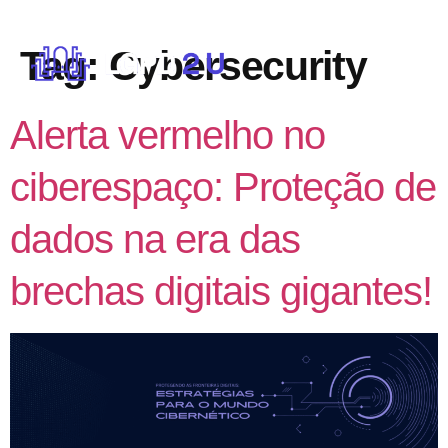
Tag:
Cybersecurity
Alerta vermelho no
ciberespaço: Proteção de
dados na era das
brechas digitais gigantes!