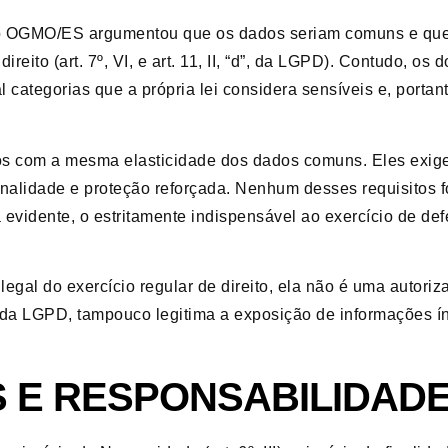
a, o OGMO/ES argumentou que os dados seriam comuns e que
direito (art. 7º, VI, e art. 11, II, “d”, da LGPD). Contudo, o
l categorias que a própria lei considera sensíveis e, portant
os com a mesma elasticidade dos dados comuns. Eles exi
onalidade e proteção reforçada. Nenhum desses requisitos f
evidente, o estritamente indispensável ao exercício de de
gal do exercício regular de direito, ela não é uma autorizaç
 da LGPD, tampouco legitima a exposição de informações í
 E RESPONSABILIDAD