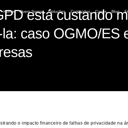
GPD está custando m
Home
Quem Somos
Soluções
Conteúdos
Cases
Blog
F
-la: caso OGMO/ES e
resas