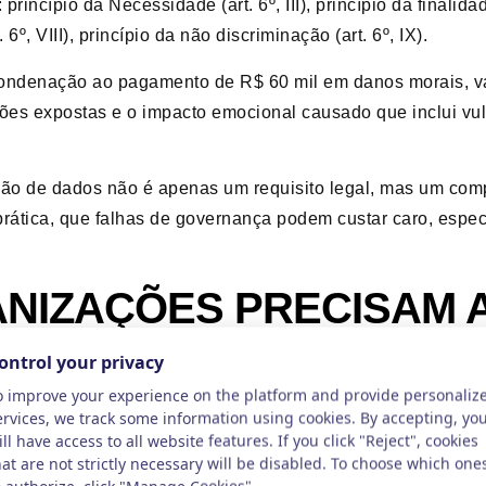
rincípio da Necessidade (art. 6º, III), princípio da finalidad
. 6º, VIII), princípio da não discriminação (art. 6º, IX).
condenação ao pagamento de R$ 60 mil em danos morais, v
ções expostas e o impacto emocional causado que inclui vu
ão de dados não é apenas um requisito legal, mas um comp
rática, que falhas de governança podem custar caro, esp
NIZAÇÕES PRECISAM 
uito clara: a LGPD não é uma formalidade burocrática é u
s pessoais já não é apenas um aspecto técnico ou adminis
de dados como algo secundário estão expostas a: processos