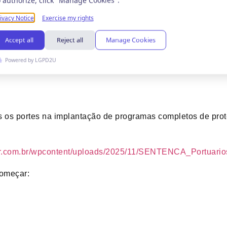
nça de trabalhadores e parceiros. Esses valores refletem, d
ilhamento indevido de dados e o impacto direto que isso g
ra garantir que essa proteção seja efetiva, garantindo o
ada adequação interna e cada iniciativa de governança im
os portes na implantação de programas completos de prot
ur.com.br/wpcontent/uploads/2025/11/SENTENCA_Portuario
começar: