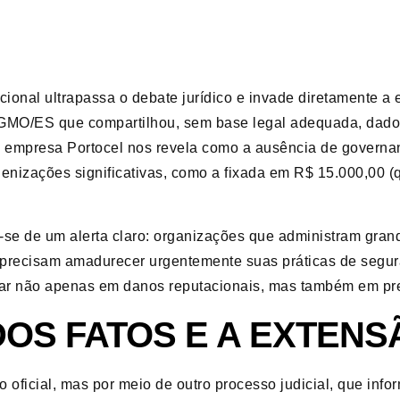
cional ultrapassa o debate jurídico e invade diretamente a 
OGMO/ES que compartilhou, sem base legal adequada, dados
a empresa Portocel nos revela como a ausência de governa
enizações significativas, como a fixada em R$ 15.000,00 (q
ta-se de um alerta claro: organizações que administram gr
s precisam amadurecer urgentemente suas práticas de segu
tar não apenas em danos reputacionais, mas também em prej
DOS FATOS E A EXTEN
 oficial, mas por meio de outro processo judicial, que info