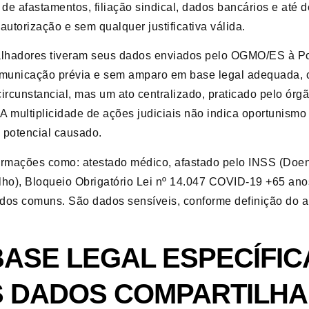
o de afastamentos, filiação sindical, dados bancários e até d
utorização e sem qualquer justificativa válida.
balhadores tiveram seus dados enviados pelo OGMO/ES à P
comunicação prévia e sem amparo em base legal adequada,
rcunstancial, mas um ato centralizado, praticado pelo órgã
 A multiplicidade de ações judiciais não indica oportunism
o potencial causado.
ormações como: atestado médico, afastado pelo INSS (Doen
lho), Bloqueio Obrigatório Lei nº 14.047 COVID-19 +65 ano
s comuns. São dados sensíveis, conforme definição do art.
ASE LEGAL ESPECÍFICA
S DADOS COMPARTILH