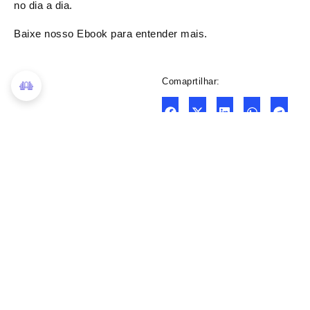
no dia a dia.
Baixe nosso Ebook para entender mais.
Comaprtilhar:
Precisando adequar
sua empresa à LGPD?
Nossa missão é ajudar empresas de todos
os portes a transformar a LGPD em um