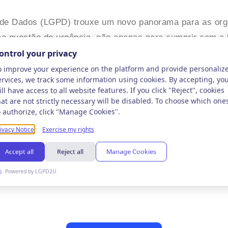
 de Dados (LGPD) trouxe um novo panorama para as orga
a questão de urgência, não apenas para cumprir com a 
e negócios. No entanto, mesmo após […]
r sua empresa à L
ar empresas de todos
m um diferencial com